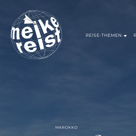
REISE-THEMEN.
MEIKE REIST
Reiseblog mit ganz viel Inspirationen für dein nächstes Abente
Irland, Israel, Marokko, Mexiko, Oman, Portugal
MAROKKO