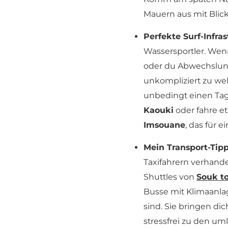
Mauern aus mit Blick
Perfekte Surf-Infras
Wassersportler. Wenn
oder du Abwechslung
unkompliziert zu we
unbedingt einen Tag
Kaouki
oder fahre et
Imsouane
, das für 
Mein Transport-Tipp
Taxifahrern verhand
Shuttles von
Souk to
Busse mit Klimaanlag
sind. Sie bringen di
stressfrei zu den u