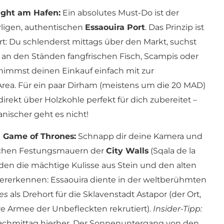
ight am Hafen:
Ein absolutes Must-Do ist der
ligen, authentischen
Essaouira Port
. Das Prinzip ist
rt: Du schlenderst mittags über den Markt, suchst
 an den Ständen fangfrischen Fisch, Scampis oder
 nimmst deinen Einkauf einfach mit zur
Area. Für ein paar Dirham (meistens um die 20 MAD)
direkt über Holzkohle perfekt für dich zubereitet –
nischer geht es nicht!
 Game of Thrones:
Schnapp dir deine Kamera und
ischen Festungsmauern der
City Walls
(Sqala de la
erden die mächtige Kulisse aus Stein und den alten
ererkennen: Essaouira diente in der weltberühmten
es
als Drehort für die Sklavenstadt Astapor (der Ort,
e Armee der Unbefleckten rekrutiert).
Insider-Tipp:
hmittag hierher. Der Sonnenuntergang von den