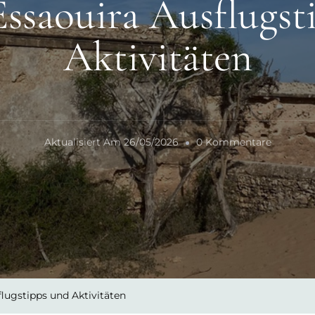
Essaouira Ausflugst
Aktivitäten
Zu
Aktualisiert Am
26/05/2026
0 Kommentare
Guide:
Essaouir
Ausflugs
Und
Aktivität
flugstipps und Aktivitäten