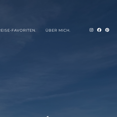
REISE-FAVORITEN.
ÜBER MICH.
uer und eine kleine Portion Fernweh – Meike reist nach Ägypten,
, Spanien, Südafrika und Türkei; Alleine Reisen