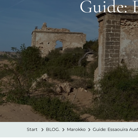
Guide: 
Start
BLOG.
Marokko
Guide: Essaouira Aus