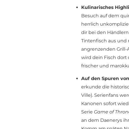
Kulinarisches Highl
Besuch auf dem quir
herrlich unkomplizie
dir bei den Händlern
Tintenfisch aus und
angrenzenden Grill-
wird dein Fisch dort 
frischer und marokka
Auf den Spuren von
erkunde die histor
Ville). Serienfans w
Kanonen sofort wied
Serie
Game of Thron
an dem Daenerys ihr
Komm am späten Nac