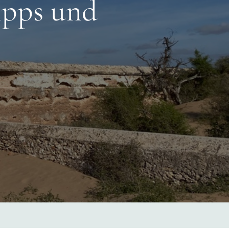
ipps und
a
tipps
en