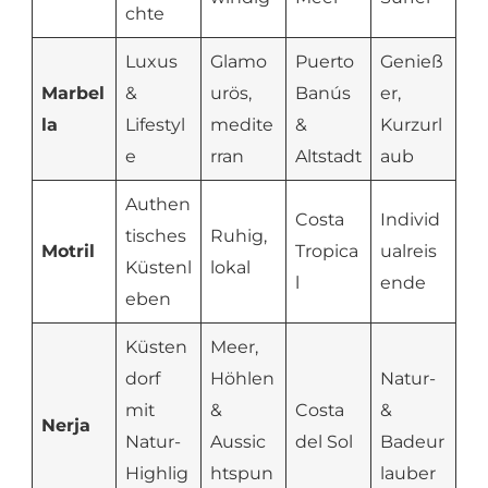
chte
Luxus
Glamo
Puerto
Genieß
Marbel
&
urös,
Banús
er,
la
Lifestyl
medite
&
Kurzurl
e
rran
Altstadt
aub
Authen
Costa
Individ
tisches
Ruhig,
Motril
Tropica
ualreis
Küstenl
lokal
l
ende
eben
Küsten
Meer,
dorf
Höhlen
Natur-
mit
&
Costa
&
Nerja
Natur-
Aussic
del Sol
Badeur
Highlig
htspun
lauber