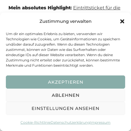
Mein absolutes Highlight
:
Eintrittsticket für die
Alhambra & Nasriden-Paläste
* – dieses Ticket ist
Zustimmung verwalten
oft Wochen im Voraus ausgebucht und das
meistgefragte Erlebnis in der Stadt.
Um dir ein optimales Erlebnis zu bieten, verwenden wir
Technologien wie Cookies, um Geräteinformationen zu speichern
und/oder darauf zuzugreifen. Wenn du diesen Technologien
zustimmst, können wir Daten wie das Surfverhalten oder
Tipp:
Die Alhambra bietet auch aus der Ferne
eindeutige IDs auf dieser Website verarbeiten. Wenn du deine
einen beeindruckenden Anblick. Eine
Zustimmung nicht erteilst oder zurückziehst, können bestimmte
Merkmale und Funktionen beeinträchtigt werden.
hervorragende Aussicht genießt du am Mirador
de San Nicolás in Albaicín.
AKZEPTIEREN
ABLEHNEN
EINSTELLUNGEN ANSEHEN
Cookie-Richtlinie
Datenschutzerklärung
Impressum