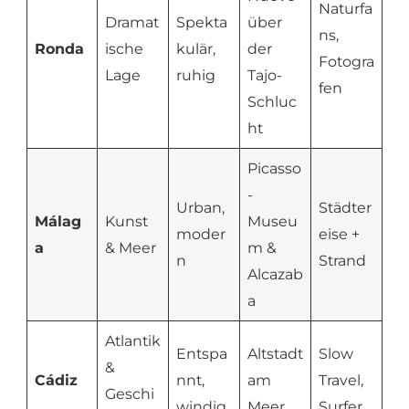
Naturfa
Dramat
Spekta
über
ns,
Ronda
ische
kulär,
der
Fotogra
Lage
ruhig
Tajo-
fen
Schluc
ht
Picasso
-
Urban,
Städter
Málag
Kunst
Museu
moder
eise +
a
& Meer
m &
n
Strand
Alcazab
a
Atlantik
Entspa
Altstadt
Slow
&
Cádiz
nnt,
am
Travel,
Geschi
windig
Meer
Surfer