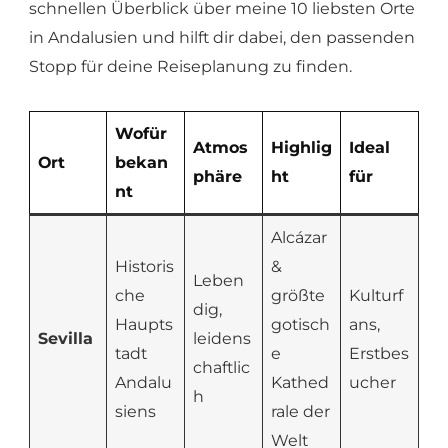
schnellen Überblick über meine 10 liebsten Orte
in Andalusien und hilft dir dabei, den passenden
Stopp für deine Reiseplanung zu finden.
Wofür
Atmos
Highlig
Ideal
Ort
bekan
phäre
ht
für
nt
Alcázar
Historis
&
Leben
che
größte
Kulturf
dig,
Haupts
gotisch
ans,
Sevilla
leidens
tadt
e
Erstbes
chaftlic
Andalu
Kathed
ucher
h
siens
rale der
Welt