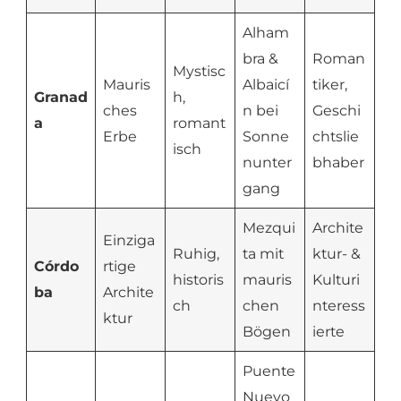
Alham
bra &
Roman
Mystisc
Mauris
Albaicí
tiker,
Granad
h,
ches
n bei
Geschi
a
romant
Erbe
Sonne
chtslie
isch
nunter
bhaber
gang
Mezqui
Archite
Einziga
Ruhig,
ta mit
ktur- &
Córdo
rtige
historis
mauris
Kulturi
ba
Archite
ch
chen
nteress
ktur
Bögen
ierte
Puente
Nuevo