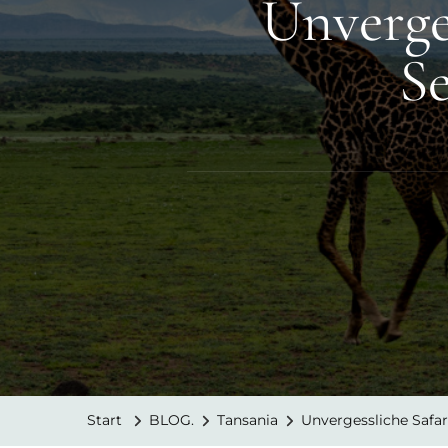
Unverge
S
Start
BLOG.
Tansania
Unvergessliche Safar