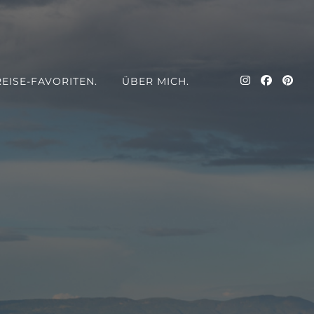
REISE-FAVORITEN.
ÜBER MICH.
uer und eine kleine Portion Fernweh – Meike reist nach Ägypten,
, Spanien, Südafrika und Türkei; Alleine Reisen