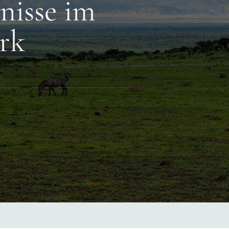
nisse im
rk
sliche
se
i-
park