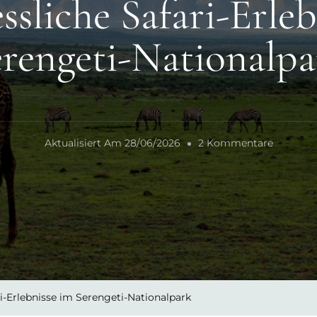
ssliche Safari-Erleb
erengeti-Nationalpa
Zu
Aktualisiert Am
28/06/2026
2 Kommentare
Unverges
Safari-
Erlebnis
Im
Serenget
National
i-Erlebnisse im Serengeti-Nationalpark