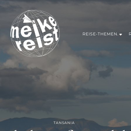
REISE-THEMEN.
MEIKE REIST
Reiseblog mit ganz viel Inspirationen für dein nächstes Abente
Irland, Israel, Marokko, Mexiko, Oman, Portugal
TANSANIA